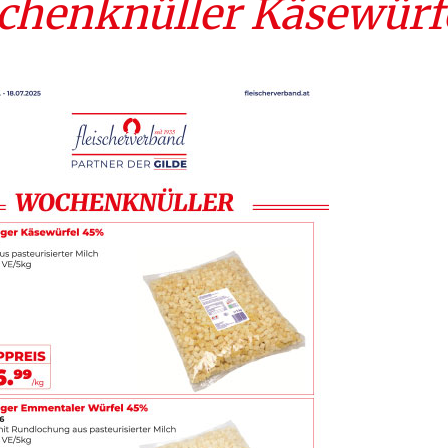
henknüller Käsewürf