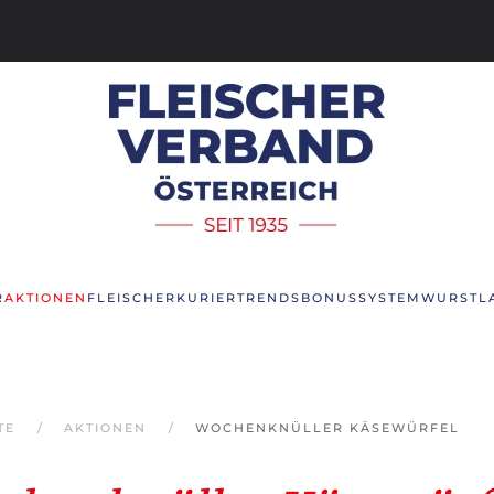
R
AKTIONEN
FLEISCHERKURIER
TRENDS
BONUSSYSTEM
WURSTL
TE
AKTIONEN
WOCHENKNÜLLER KÄSEWÜRFEL