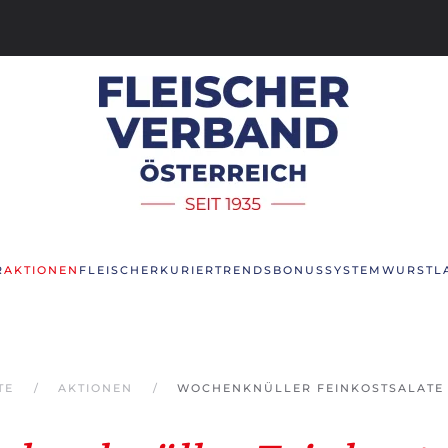
R
AKTIONEN
FLEISCHERKURIER
TRENDS
BONUSSYSTEM
WURSTL
TE
AKTIONEN
WOCHENKNÜLLER FEINKOSTSALATE