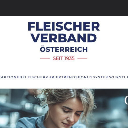
R
AKTIONEN
FLEISCHERKURIER
TRENDS
BONUSSYSTEM
WURSTL