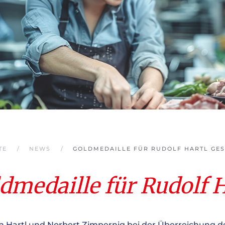
TE
NEWS
GOLDMEDAILLE FÜR RUDOLF HARTL GES
dmedaille für Rudolf H
Hartl und Norbert Zimpernig bei der Überreichung de