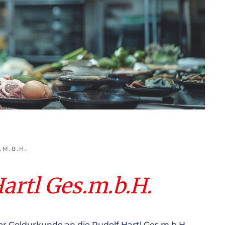
.M.B.H.
artl Ges.m.b.H.
r Goldurkunde an die Rudolf Hartl Ges.m.b.H.