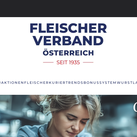
R
AKTIONEN
FLEISCHERKURIER
TRENDS
BONUSSYSTEM
WURSTL